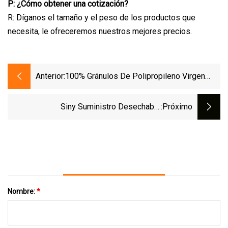
P: ¿Cómo obtener una cotización?
R: Díganos el tamaño y el peso de los productos que
necesita, le ofreceremos nuestros mejores precios.
Anterior:
100% Gránulos De Polipropileno Virgen
Meltblown No Tejido Absorben La Tela No
Tejida Del Filtro De Bolsa Para Almohadas
Siny Suministro Desechable
:próximo
Absorbentes De Aceite
Personalizado Suministros Quirúrgicos
Sombreros Médicos
Nombre:
*