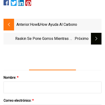
Anterior:
How&How Ayuda Al Carbono
Raskin Se Pone Gorros Mientras Se
:próximo
Somete A Quimioterapia Y Recibe Aliento
De Un Colega Republicano
Nombre:
*
Correo electrónico:
*