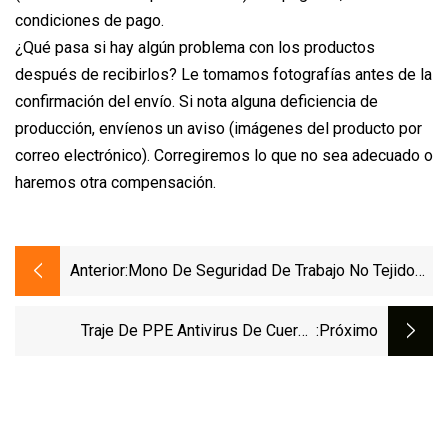
condiciones de pago.
¿Qué pasa si hay algún problema con los productos
después de recibirlos? Le tomamos fotografías antes de la
confirmación del envío. Si nota alguna deficiencia de
producción, envíenos un aviso (imágenes del producto por
correo electrónico). Corregiremos lo que no sea adecuado o
haremos otra compensación.
Anterior:
Mono De Seguridad De Trabajo No Tejido
Médico Desechable Unisex Personalizado
Ropa De Protección De Cuerpo Completo
Traje De PPE Antivirus De Cuerpo
:próximo
Traje PPE En Stock
Completo En14126 Tipo 4 5 6 Traje De
Equipo De Protección Personal No Tejido
Mono De Aislamiento Desechable