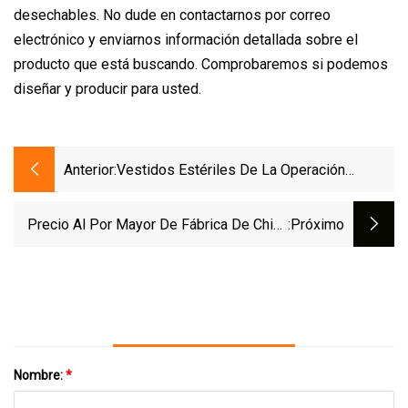
desechables. No dude en contactarnos por correo
electrónico y enviarnos información detallada sobre el
producto que está buscando. Comprobaremos si podemos
diseñar y producir para usted.
Anterior:
Vestidos Estériles De La Operación
Hospitalaria De Los Vestidos Quirúrgicos
De SMS SMMS Del Vestido Médico De
Precio Al Por Mayor De Fábrica De China
:próximo
Siny
Azul Amarillo Rojo Blanco 30GSM 40GSM
Traje De Delantal PP PE SMS Uniforme
Médico Desechable Bata De Aislamiento
Quirúrgico Para Hospital
Nombre:
*