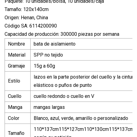
Paquete: 10 unidades/bolsa, 10 unidades/caja
Tamaño: 120x140cm
Origen: Henan, China
Código SA: 6114200090
Capacidad de producción: 300000 piezas por semana
Nombre
bata de aislamiento
Material
SPP no tejido
Gramaje
15g a 60g
lazos en la parte posterior del cuello y la cintura
Estilo
elásticos o puños de punto
Cuello
cuello redondo o cuello en V
Manga
mangas largas
Color
Blanco, azul, verde, amarillo o personalizado
110*137cm115*127cm110*130cm115*137cm1
Tamaño