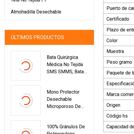
Puerto de ca
Almohadilla Desechable
Certificado
Plazo de ent
ÚLTIMOS PRODUCTOS
Color
Muestra
Bata Quirúrgica
Peso gramo
Médica No Tejida
SMS SMMS, Batas
Paquete de t
De Cirujano De
Especificaci
Hospital
Mono Protector
Marca comerc
Desechable
Origen
Microporoso De
PP EPI Tipo 5/6
Código hs
Con Capucha
100% Gránulos De
Capacidad de
Polipropileno