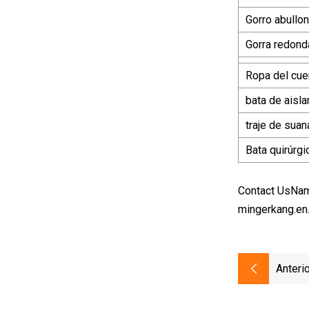
Gorro abullo
Gorra redond
Ropa del cue
bata de aisl
traje de suan
Bata quirúrgi
Contact UsNa
mingerkang.en
Anterio