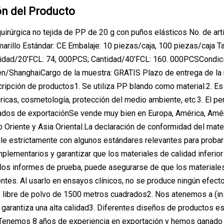
ón del Producto
uirúrgica no tejida de PP de 20 g con puños elásticos No. de a
Amarillo Estándar: CE Embalaje: 10 piezas/caja, 100 piezas/caj
idad/20'FCL: 74, 000PCS; Cantidad/40'FCL: 160. 000PCSCondici
n/ShanghaiCargo de la muestra: GRATIS Plazo de entrega de la 
ipción de productos1. Se utiliza PP blando como material.2. E
bricas, cosmetología, protección del medio ambiente, etc.3. El p
os de exportaciónSe vende muy bien en Europa, América, América
 Oriente y Asia Oriental.La declaración de conformidad del mat
 estrictamente con algunos estándares relevantes para probar 
plementarios y garantizar que los materiales de calidad inferior 
los informes de prueba, puede asegurarse de que los materiales
ntes. Al usarlo en ensayos clínicos, no se produce ningún efecto 
libre de polvo de 1500 metros cuadrados2. Nos atenemos a (ins
 garantiza una alta calidad3. Diferentes diseños de productos e
Tenemos 8 años de experiencia en exportación y hemos ganado u