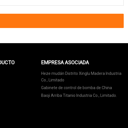
ODUCTO
EMPRESA ASOCIADA
Heze mudán Distrito Xinglu Madera Industria
Co., Limitado
Gabinete de control de bomba de China
Baoji Arriba Titanio Industria Co., Limitado.