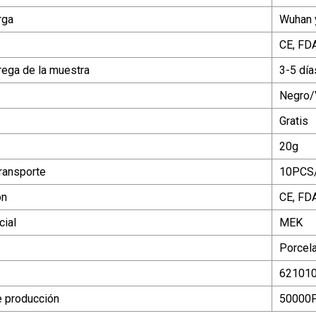
rga
Wuhan 
CE, FD
rega de la muestra
3-5 día
Negro/
Gratis
20g
ransporte
10PCS/
ón
CE, FDA
ial
MEK
Porcel
62101
 producción
50000