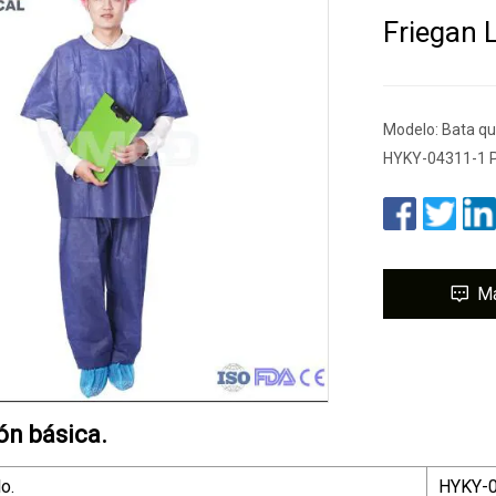
Friegan 
Modelo: Bata qui
HYKY-04311-1 P
M
ón básica.
o.
HYKY-