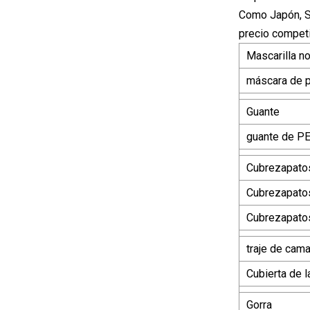
Como Japón, Si
precio competi
Mascarilla no
máscara de 
Guante
guante de P
Cubrezapato
Cubrezapatos
Cubrezapatos
traje de cam
Cubierta de 
Gorra