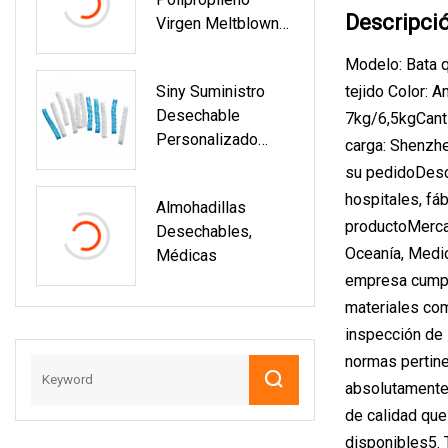
Descripci
Virgen Meltblown
No Tejido Absorben
Modelo: Bata q
La Tela No Tejida
Siny Suministro
tejido Color: 
Del Filtro De Bolsa
Desechable
7kg/6,5kgCant
Para Almohadas
Personalizado
Absorbentes De
carga: Shenzhe
Suministros
Aceite
su pedidoDescr
Quirúrgicos
hospitales, fá
Almohadillas
Sombreros
productoMercad
Desechables,
Médicos
Oceanía, Medio
Médicas
empresa cumple
materiales com
inspección de 
normas pertine
absolutamente 
de calidad que
disponibles5. 