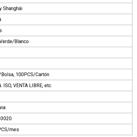
y Shanghái
A
s
Verde/Blanco
Bolsa, 100PCS/Cartón
. ISO, VENTA LIBRE, etc.
ana
03020
PCS/mes