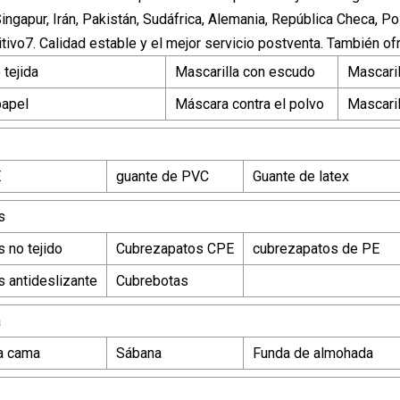
ngapur, Irán, Pakistán, Sudáfrica, Alemania, República Checa, Pol
tivo7. Calidad estable y el mejor servicio postventa. También 
 tejida
Mascarilla con escudo
Mascaril
papel
Máscara contra el polvo
Mascaril
E
guante de PVC
Guante de latex
s
 no tejido
Cubrezapatos CPE
cubrezapatos de PE
 antideslizante
Cubrebotas
a
la cama
Sábana
Funda de almohada