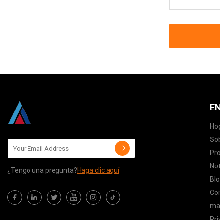
EN
Ho
Sob
Pr
Not
¿Tengo una pregunta?
Haga clic aquí
Blo
Co
map
Pri