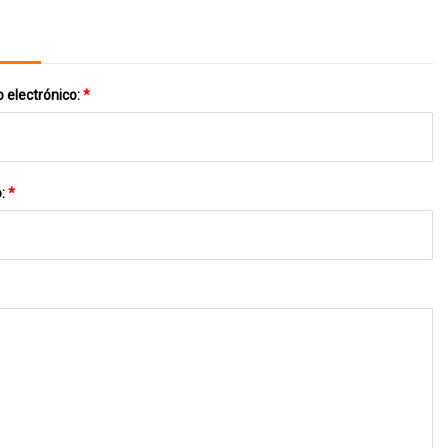
 electrónico:
*
o:
*