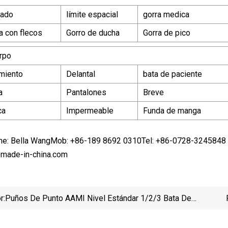
nado
límite espacial
gorra medica
a con flecos
Gorro de ducha
Gorra de pico
rpo
amiento
Delantal
bata de paciente
a
Pantalones
Breve
ca
Impermeable
Funda de manga
me: Bella WangMob: +86-189 8692 0310Tel: +86-0728-324584
.made-in-china.com
r:
Puños De Punto AAMI Nivel Estándar 1/2/3 Bata De
Aislamiento Quirúrgico Médico Desechable No Tejido
Para Hospitales