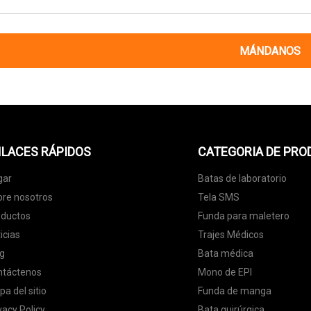
MÁNDANOS
LACES RÁPIDOS
CATEGORIA DE PR
gar
Batas de laboratorio
re nosotros
Tela SMS
oductos
Funda para maletero
icias
Trajes Médicos
g
Bata médica
ntáctenos
Mono de EPI
a del sitio
Funda de manga
vacy Policy
Bata quirúrgica