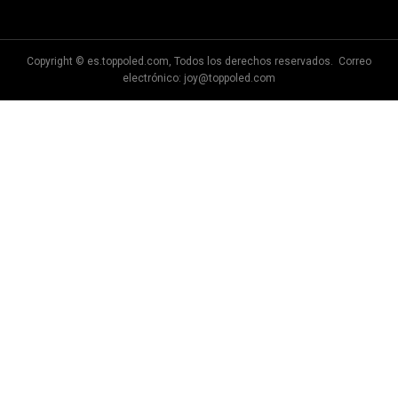
Comercio Co., Ltd.
Copyright © es.toppoled.com, Todos los derechos reservados. Correo
electrónico:
joy@toppoled.com