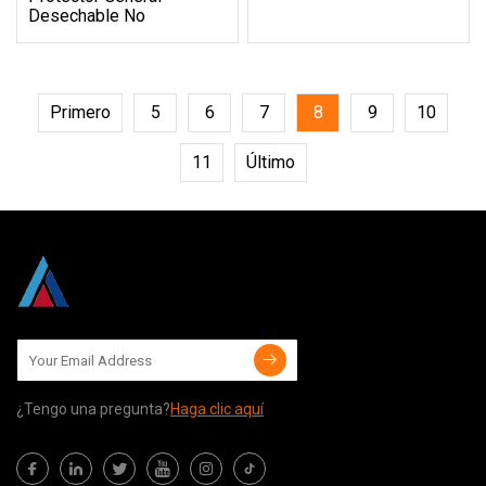
Desechable No
Primero
5
6
7
8
9
10
11
Último
¿Tengo una pregunta?
Haga clic aquí